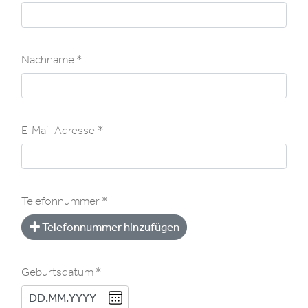
Nachname
Nachname
E-Mail-Adresse
E-Mail-Adresse
Telefonnummer
Telefonnummer
Telefonnummer hinzufügen
Geburtsdatum
Geburtsdatum
DD
.
MM
.
YYYY