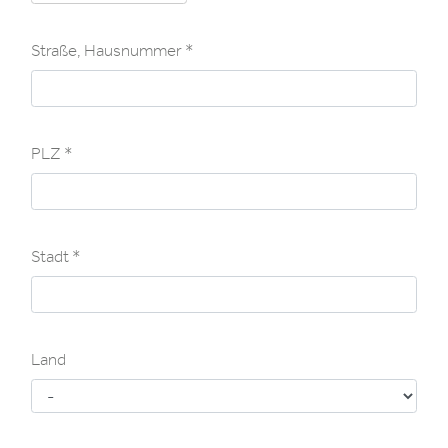
Straße, Hausnummer
Straße, Hausnummer
PLZ
PLZ
Stadt
Stadt
Land
Land