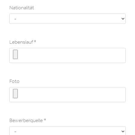
Nationalität
Nationalität
Lebenslauf
Lebenslauf
Foto
Foto
Bewerberquelle
Bewerberquelle